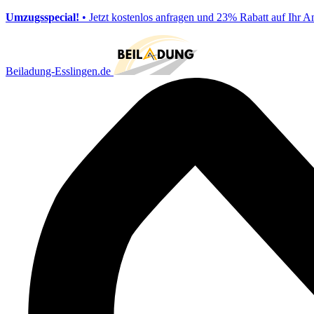
Umzugsspecial!
• Jetzt kostenlos anfragen und 23% Rabatt auf Ihr A
Beiladung-Esslingen.de