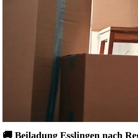
🚚 Beiladung Esslingen nach R