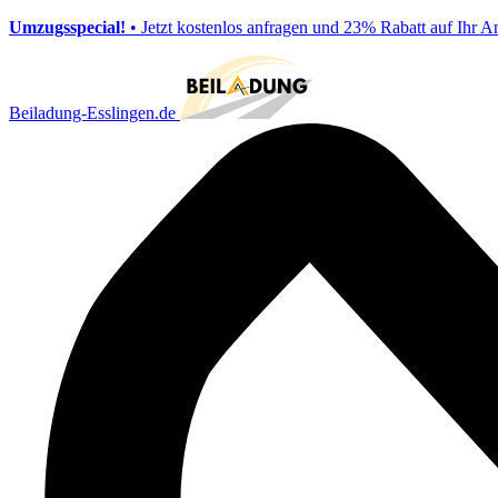
Umzugsspecial!
• Jetzt kostenlos anfragen und 23% Rabatt auf Ihr A
Beiladung-Esslingen.de